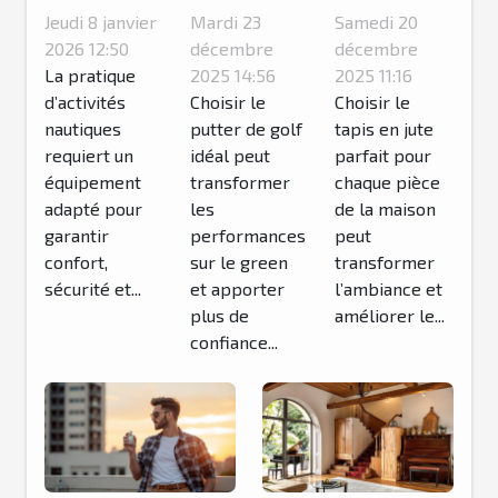
chaussons
putter de
tapis en
Jeudi 8 janvier
Mardi 23
Samedi 20
pour
golf idéal
jute idéal
2026 12:50
décembre
décembre
activités
La pratique
pour votre
2025 14:56
pour
2025 11:16
d’activités
Choisir le
Choisir le
nautiques
style de
chaque
nautiques
putter de golf
tapis en jute
?
jeu ?
pièce de
requiert un
idéal peut
parfait pour
la maison
équipement
transformer
chaque pièce
?
adapté pour
les
de la maison
garantir
performances
peut
confort,
sur le green
transformer
sécurité et...
et apporter
l’ambiance et
plus de
améliorer le...
confiance...