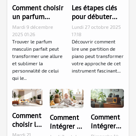
Comment choisir
Les étapes clés
un parfum
pour débuter
masculin qui
l'apprentissage
Mardi 9 décembre
Lundi 27 octobre 2025
complète votre
des partitions de
2025 01:26
17:18
style ?
Trouver le parfum
piano
Découvrir comment
masculin parfait peut
lire une partition de
transformer une allure
piano peut transformer
et sublimer la
votre approche de cet
personnalité de celui
instrument fascinant....
qui le...
Comment
Comment
Comment
choisir les
intégrer
intégrer la
couleurs
des objets
mode
Mardi 21