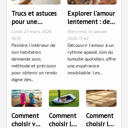
Trucs et astuces
Explorer l'amour
pour une
lentement : des
peinture
séjours
Lundi 23 mars 2026
Mercredi 14 janvier
intérieure
romantiques
16:10
2026 11:42
impeccable
Peindre l’intérieur de
accessibles par
Découvrir l’amour à un
son habitation
rythme apaisé, loin du
transport
demande soin,
tumulte quotidien, offre
alternatif
méthode et précision
une expérience
pour obtenir un rendu
inoubliable. Les...
digne des...
Comment
Comment
Comment
choisir vos
choisir le
choisir le