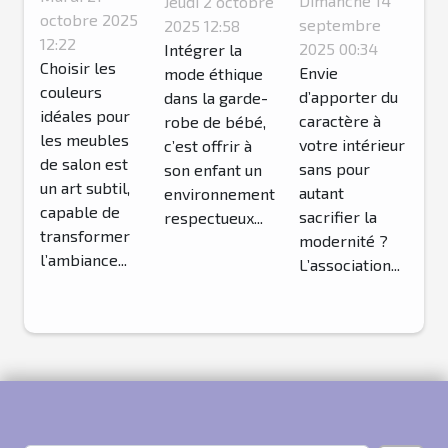
Dimanche 14
Jeudi 2 octobre
parfaites
octobre 2025
de
éthique
septembre
2025 12:58
pour vos
12:22
décoration
2025 00:34
dans la
Intégrer la
Choisir les
meubles
Envie
mode éthique
vintage
garde-robe
couleurs
d’apporter du
dans la garde-
de salon ?
américains
de votre
idéales pour
caractère à
robe de bébé,
dans un
bébé?
les meubles
votre intérieur
c’est offrir à
de salon est
intérieur
sans pour
son enfant un
un art subtil,
autant
moderne ?
environnement
capable de
sacrifier la
respectueux...
transformer
modernité ?
l’ambiance...
L’association...