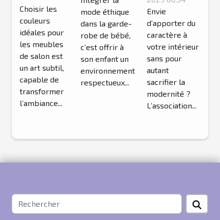
décoration
dans la
Choisir les
meubles
Envie
mode éthique
vintage
garde-robe
couleurs
d’apporter du
dans la garde-
de salon ?
américains
de votre
idéales pour
caractère à
robe de bébé,
dans un
bébé?
les meubles
votre intérieur
c’est offrir à
de salon est
intérieur
sans pour
son enfant un
un art subtil,
autant
moderne ?
environnement
capable de
sacrifier la
respectueux...
transformer
modernité ?
l’ambiance...
L’association...