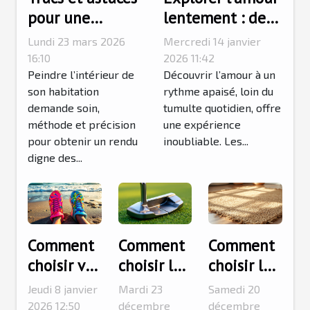
pour une
lentement : des
peinture
séjours
Lundi 23 mars 2026
Mercredi 14 janvier
intérieure
romantiques
16:10
2026 11:42
impeccable
Peindre l’intérieur de
accessibles par
Découvrir l’amour à un
son habitation
rythme apaisé, loin du
transport
demande soin,
tumulte quotidien, offre
alternatif
méthode et précision
une expérience
pour obtenir un rendu
inoubliable. Les...
digne des...
Comment
Comment
Comment
choisir vos
choisir le
choisir le
chaussons
putter de
tapis en
Jeudi 8 janvier
Mardi 23
Samedi 20
pour
golf idéal
jute idéal
2026 12:50
décembre
décembre