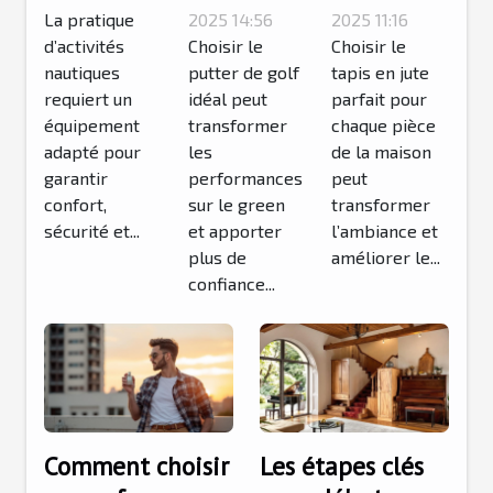
activités
La pratique
pour votre
2025 14:56
pour
2025 11:16
d’activités
Choisir le
Choisir le
nautiques
style de
chaque
nautiques
putter de golf
tapis en jute
?
jeu ?
pièce de
requiert un
idéal peut
parfait pour
la maison
équipement
transformer
chaque pièce
?
adapté pour
les
de la maison
garantir
performances
peut
confort,
sur le green
transformer
sécurité et...
et apporter
l’ambiance et
plus de
améliorer le...
confiance...
Comment choisir
Les étapes clés