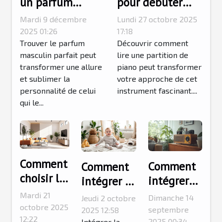
un parfum
pour débuter
masculin qui
l'apprentissage
Mardi 9 décembre
Lundi 27 octobre 2025
complète votre
des partitions de
2025 01:26
17:18
style ?
Trouver le parfum
piano
Découvrir comment
masculin parfait peut
lire une partition de
transformer une allure
piano peut transformer
et sublimer la
votre approche de cet
personnalité de celui
instrument fascinant....
qui le...
Comment
Comment
Comment
choisir les
intégrer
intégrer la
couleurs
des objets
mode
Mardi 21
Dimanche 14
Jeudi 2 octobre
parfaites
octobre 2025
de
éthique
septembre
2025 12:58
pour vos
12:22
2025 00:34
Intégrer la