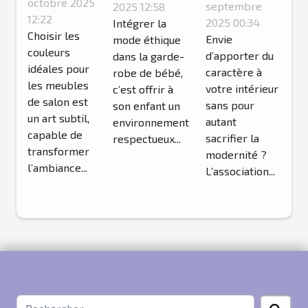
parfaites
octobre 2025
de
éthique
septembre
2025 12:58
pour vos
12:22
décoration
2025 00:34
dans la
Intégrer la
Choisir les
meubles
Envie
mode éthique
vintage
garde-robe
couleurs
d’apporter du
dans la garde-
de salon ?
américains
de votre
idéales pour
caractère à
robe de bébé,
dans un
bébé?
les meubles
votre intérieur
c’est offrir à
de salon est
intérieur
sans pour
son enfant un
un art subtil,
autant
moderne ?
environnement
capable de
sacrifier la
respectueux...
transformer
modernité ?
l’ambiance...
L’association...