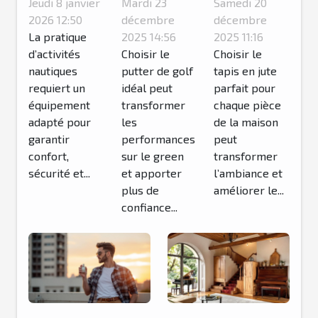
Jeudi 8 janvier
Mardi 23
Samedi 20
pour
golf idéal
jute idéal
2026 12:50
décembre
décembre
activités
La pratique
pour votre
2025 14:56
pour
2025 11:16
d’activités
Choisir le
Choisir le
nautiques
style de
chaque
nautiques
putter de golf
tapis en jute
?
jeu ?
pièce de
requiert un
idéal peut
parfait pour
la maison
équipement
transformer
chaque pièce
?
adapté pour
les
de la maison
garantir
performances
peut
confort,
sur le green
transformer
sécurité et...
et apporter
l’ambiance et
plus de
améliorer le...
confiance...