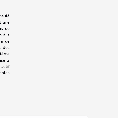
nauté
t une
us de
utils
ge de
e des
stème
nseils
actif
ables