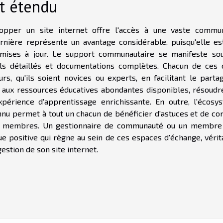
t étendu
opper un site internet offre l'accès à une vaste commu
ernière représente un avantage considérable, puisqu'elle es
e mises à jour. Le support communautaire se manifeste so
ls détaillés et documentations complètes. Chacun de ces o
rs, qu'ils soient novices ou experts, en facilitant le parta
e aux ressources éducatives abondantes disponibles, résoudr
périence d'apprentissage enrichissante. En outre, l'écosy
onnu permet à tout un chacun de bénéficier d'astuces et de co
res membres. Un gestionnaire de communauté ou un membre 
 positive qui règne au sein de ces espaces d'échange, vérit
estion de son site internet.