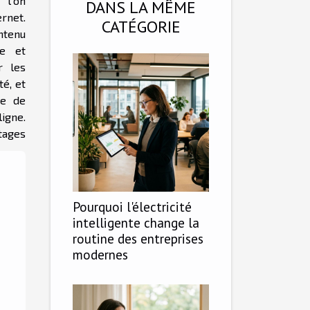
 l'on
DANS LA MÊME
rnet.
CATÉGORIE
ntenu
ue et
r les
é, et
ce de
igne.
tages
Pourquoi l'électricité
intelligente change la
routine des entreprises
modernes