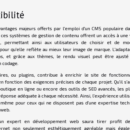
ibilité
vantages majeurs offerts par l'emploi d'un CMS populaire da
t, ces systèmes de gestion de contenu offrent un accès à une 
, permettant ainsi aux utilisateurs de choisir et de mod
our qu'elle reflète au mieux leur image de marque. L'adaptab
s, et grâce aux thèmes, le rendu visuel peut être ajusté
n codage.
ires, ou plugins, contribue à enrichir le site de fonctionna
en fonction des exigences précises de chaque projet. Qu'il s'
outique en ligne ou encore des outils de SEO avancés, les pl
éponse adéquate à chaque nécessité. Ainsi, l'expérience utili
, même pour ceux qui ne disposent pas d'une expertise tech
 web.
u un expert en développement web saura tirer profit d
nternet non seulement esthétiquement agréable mais égal