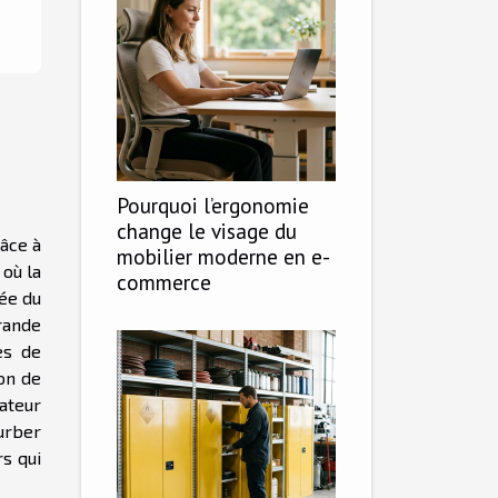
Pourquoi l’ergonomie
change le visage du
râce à
mobilier moderne en e-
 où la
commerce
iée du
rande
es de
on de
sateur
ourber
rs qui