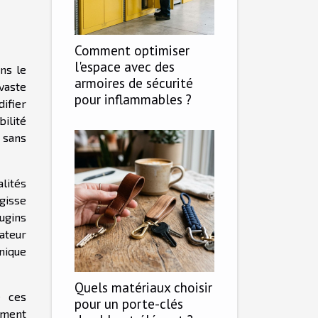
Comment optimiser
l'espace avec des
ns le
armoires de sécurité
vaste
pour inflammables ?
ifier
ilité
 sans
lités
agisse
ugins
sateur
nique
Quels matériaux choisir
e ces
pour un porte-clés
ement