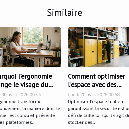
Similaire
rquoi l’ergonomie
Comment optimiser
nge le visage du
l'espace avec des
ilier moderne en e-
armoires de sécurité
i 30 avril 2026 00:44
Lundi 20 avril 2026 00:58
mmerce
pour inflammables ?
gonomie transforme
Optimiser l’espace tout en
ondément la manière dont le
garantissant la sécurité est u
lier est conçu et présenté
défi de taille lorsqu’il s’agit d
les plateformes...
stocker des...