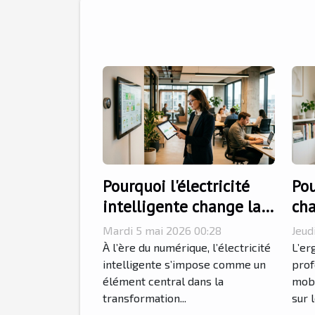
Pourquoi l'électricité
Pou
intelligente change la
cha
routine des entreprises
mob
Mardi 5 mai 2026 00:28
Jeud
modernes
co
À l’ère du numérique, l’électricité
L’er
intelligente s’impose comme un
prof
élément central dans la
mobi
transformation...
sur 