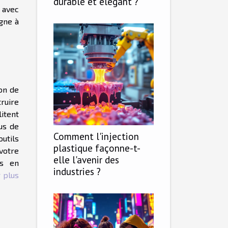
durable et élégant ?
 avec
gne à
ion de
ruire
litent
us de
Comment l'injection
outils
plastique façonne-t-
 votre
elle l'avenir des
es en
industries ?
 plus