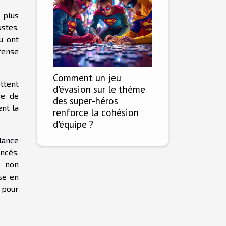
 plus
ustes,
u ont
fense
Comment un jeu
ttent
d'évasion sur le thème
re de
des super-héros
nt la
renforce la cohésion
d'équipe ?
lance
ncés,
t non
se en
 pour