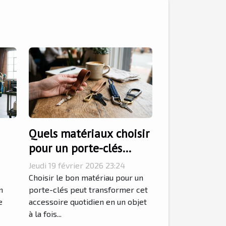
Quels matériaux choisir
pour un porte-clés
durable et élégant ?
Jeudi 19 février 2026 23:24
Choisir le bon matériau pour un
n
porte-clés peut transformer cet
e
accessoire quotidien en un objet
à la fois...