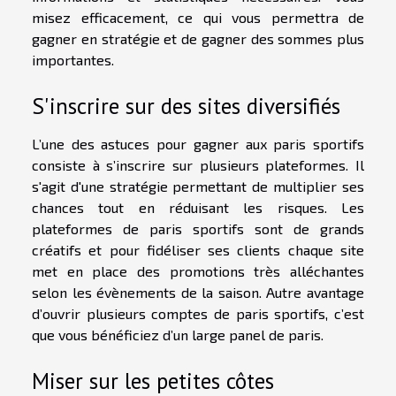
misez efficacement, ce qui vous permettra de
gagner en stratégie et de gagner des sommes plus
importantes.
S'inscrire sur des sites diversifiés
L’une des astuces pour gagner aux paris sportifs
consiste à s’inscrire sur plusieurs plateformes. Il
s'agit d'une stratégie permettant de multiplier ses
chances tout en réduisant les risques. Les
plateformes de paris sportifs sont de grands
créatifs et pour fidéliser ses clients chaque site
met en place des promotions très alléchantes
selon les évènements de la saison. Autre avantage
d’ouvrir plusieurs comptes de paris sportifs, c’est
que vous bénéficiez d’un large panel de paris.
Miser sur les petites côtes