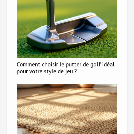
Comment choisir le putter de golf idéal
pour votre style de jeu ?