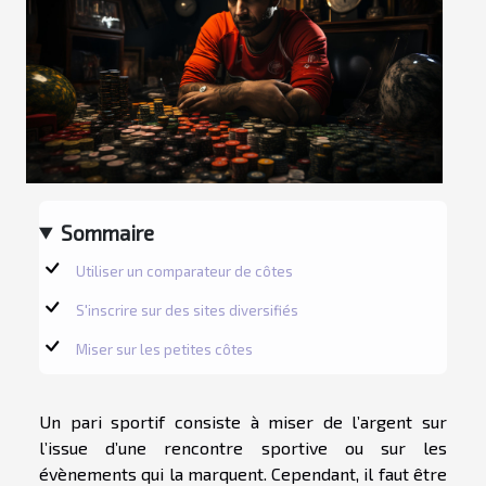
Sommaire
Utiliser un comparateur de côtes
S'inscrire sur des sites diversifiés
Miser sur les petites côtes
Un pari sportif consiste à miser de l’argent sur
l’issue d’une rencontre sportive ou sur les
évènements qui la marquent. Cependant, il faut être