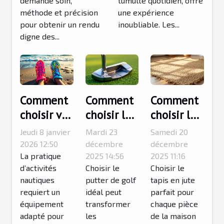
demande soin,
tumulte quotidien, offre
alternatif
méthode et précision
une expérience
pour obtenir un rendu
inoubliable. Les...
digne des...
Comment
Comment
Comment
choisir vos
choisir le
choisir le
chaussons
putter de
tapis en
Jeudi 8 janvier
Mardi 23
Samedi 20
pour
golf idéal
jute idéal
2026 12:50
décembre
décembre
activités
La pratique
pour votre
2025 14:56
pour
2025 11:16
d’activités
Choisir le
Choisir le
nautiques
style de
chaque
nautiques
putter de golf
tapis en jute
?
jeu ?
pièce de
requiert un
idéal peut
parfait pour
la maison
équipement
transformer
chaque pièce
?
adapté pour
les
de la maison