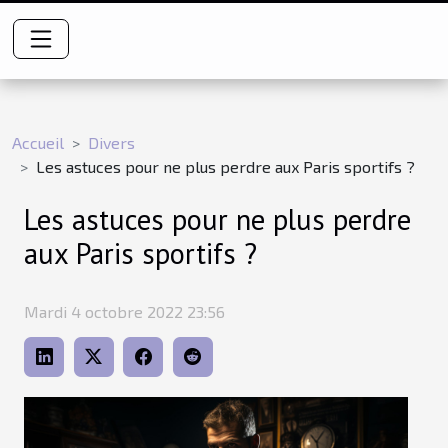
Accueil
Divers
Les astuces pour ne plus perdre aux Paris sportifs ?
Les astuces pour ne plus perdre
aux Paris sportifs ?
Mardi 4 octobre 2022 23:56