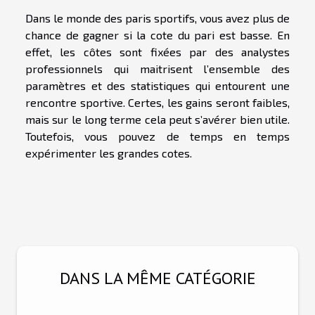
Dans le monde des paris sportifs, vous avez plus de
chance de gagner si la cote du pari est basse. En
effet, les côtes sont fixées par des analystes
professionnels qui maitrisent l’ensemble des
paramètres et des statistiques qui entourent une
rencontre sportive. Certes, les gains seront faibles,
mais sur le long terme cela peut s’avérer bien utile.
Toutefois, vous pouvez de temps en temps
expérimenter les grandes cotes.
DANS LA MÊME CATÉGORIE