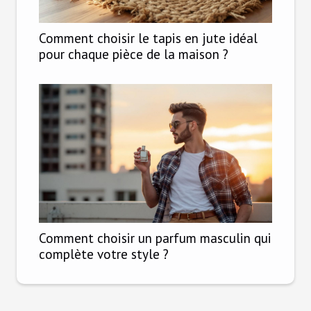
Comment choisir le tapis en jute idéal
pour chaque pièce de la maison ?
Comment choisir un parfum masculin qui
complète votre style ?