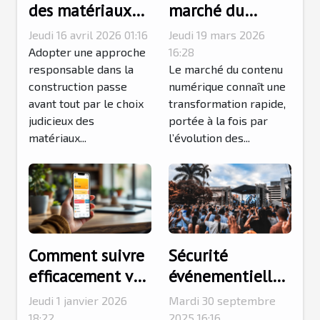
des matériaux
marché du
locaux pour
contenu
Jeudi 16 avril 2026 01:16
Jeudi 19 mars 2026
votre
numérique et
Adopter une approche
16:28
construction
responsable dans la
son futur
Le marché du contenu
construction passe
numérique connaît une
durable ?
avant tout par le choix
transformation rapide,
judicieux des
portée à la fois par
matériaux...
l’évolution des...
Comment suivre
Sécurité
efficacement vos
événementielle
commandes en
à Paris : pour
Jeudi 1 janvier 2026
Mardi 30 septembre
ligne ?
vous, Atrium
18:22
2025 16:16