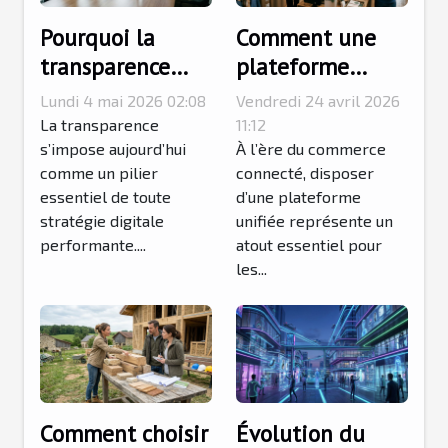
Pourquoi la
Comment une
transparence
plateforme
devient centrale
unifiée facilite
Lundi 4 mai 2026 02:08
Vendredi 24 avril 2026
dans la stratégie
la gestion de
La transparence
11:12
digitale
s’impose aujourd’hui
votre commerce
À l’ère du commerce
comme un pilier
connecté, disposer
en ligne et
essentiel de toute
d’une plateforme
physique ?
stratégie digitale
unifiée représente un
performante....
atout essentiel pour
les...
Comment choisir
Évolution du