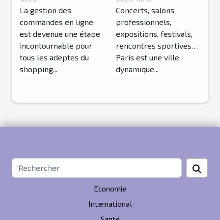
La gestion des
Protection Privée
Concerts, salons
commandes en ligne
professionnels,
déploie ses
est devenue une étape
expositions, festivals,
meilleurs agents
incontournable pour
rencontres sportives…
!
tous les adeptes du
Paris est une ville
shopping...
dynamique...
Economie
International
Santé