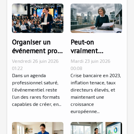
Organiser un
Peut-on
événement pro :
vraiment
conseils
investir dans
Vendredi 26 juin 2026
Mardi 23 juin 2026
d’experts pour
l’immobilier en
01:22
00:08
capter
Dans un agenda
période de crise
Crise bancaire en 2023,
professionnel saturé,
inflation tenace, taux
l’attention du
financière ?
l’événementiel reste
directeurs élevés, et
public
l’un des rares formats
maintenant une
capables de créer, en...
croissance
européenne...