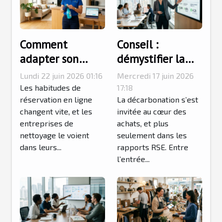
Comment
Conseil :
adapter son
démystifier la
offre de
décarbonation
Lundi 22 juin 2026 01:16
Mercredi 17 juin 2026
nettoyage aux
au service des
Les habitudes de
17:18
préférences
réservation en ligne
directions achats
La décarbonation s’est
changent vite, et les
invitée au cœur des
réservées en
entreprises de
achats, et plus
ligne
nettoyage le voient
seulement dans les
dans leurs...
rapports RSE. Entre
l’entrée...