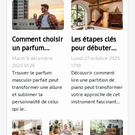
Comment choisir
Les étapes clés
un parfum
pour débuter
masculin qui
l'apprentissage
Mardi 9 décembre
Lundi 27 octobre 2025
complète votre
des partitions de
2025 01:26
17:18
style ?
Trouver le parfum
piano
Découvrir comment
masculin parfait peut
lire une partition de
transformer une allure
piano peut transformer
et sublimer la
votre approche de cet
personnalité de celui
instrument fascinant....
qui le...