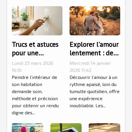
Trucs et astuces
Explorer l'amour
pour une
lentement : des
peinture
séjours
Lundi 23 mars 2026
Mercredi 14 janvier
intérieure
romantiques
16:10
2026 11:42
impeccable
Peindre l’intérieur de
accessibles par
Découvrir l’amour à un
son habitation
rythme apaisé, loin du
transport
demande soin,
tumulte quotidien, offre
alternatif
méthode et précision
une expérience
pour obtenir un rendu
inoubliable. Les...
digne des...