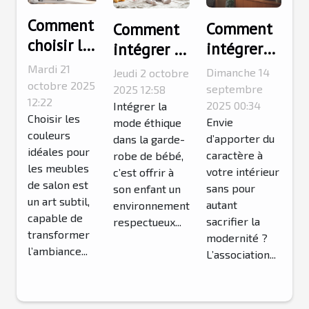
Comment
Comment
Comment
choisir les
intégrer
intégrer la
couleurs
des objets
mode
Mardi 21
Dimanche 14
Jeudi 2 octobre
parfaites
octobre 2025
de
éthique
septembre
2025 12:58
pour vos
12:22
décoration
2025 00:34
dans la
Intégrer la
Choisir les
meubles
Envie
mode éthique
vintage
garde-robe
couleurs
d’apporter du
dans la garde-
de salon ?
américains
de votre
idéales pour
caractère à
robe de bébé,
dans un
bébé?
les meubles
votre intérieur
c’est offrir à
de salon est
intérieur
sans pour
son enfant un
un art subtil,
autant
moderne ?
environnement
capable de
sacrifier la
respectueux...
transformer
modernité ?
l’ambiance...
L’association...