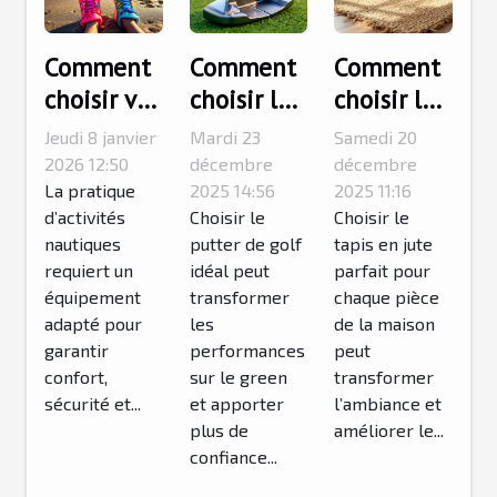
Comment
Comment
Comment
choisir vos
choisir le
choisir le
chaussons
putter de
tapis en
Jeudi 8 janvier
Mardi 23
Samedi 20
pour
golf idéal
jute idéal
2026 12:50
décembre
décembre
activités
La pratique
pour votre
2025 14:56
pour
2025 11:16
d’activités
Choisir le
Choisir le
nautiques
style de
chaque
nautiques
putter de golf
tapis en jute
?
jeu ?
pièce de
requiert un
idéal peut
parfait pour
la maison
équipement
transformer
chaque pièce
?
adapté pour
les
de la maison
garantir
performances
peut
confort,
sur le green
transformer
sécurité et...
et apporter
l’ambiance et
plus de
améliorer le...
confiance...