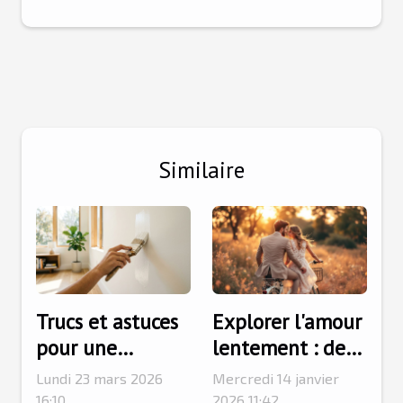
Similaire
Trucs et astuces
Explorer l'amour
pour une
lentement : des
peinture
séjours
Lundi 23 mars 2026
Mercredi 14 janvier
intérieure
romantiques
16:10
2026 11:42