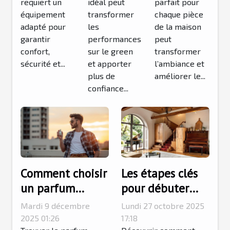
requiert un
idéal peut
parfait pour
la maison
équipement
transformer
chaque pièce
?
adapté pour
les
de la maison
garantir
performances
peut
confort,
sur le green
transformer
sécurité et...
et apporter
l’ambiance et
plus de
améliorer le...
confiance...
Comment choisir
Les étapes clés
un parfum
pour débuter
masculin qui
l'apprentissage
Mardi 9 décembre
Lundi 27 octobre 2025
complète votre
des partitions de
2025 01:26
17:18