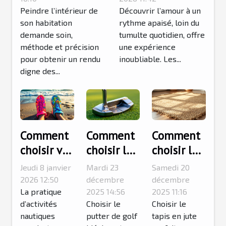
impeccable
Peindre l’intérieur de
accessibles par
Découvrir l’amour à un
son habitation
rythme apaisé, loin du
transport
demande soin,
tumulte quotidien, offre
alternatif
méthode et précision
une expérience
pour obtenir un rendu
inoubliable. Les...
digne des...
Comment
Comment
Comment
choisir vos
choisir le
choisir le
chaussons
putter de
tapis en
Jeudi 8 janvier
Mardi 23
Samedi 20
pour
golf idéal
jute idéal
2026 12:50
décembre
décembre
activités
La pratique
pour votre
2025 14:56
pour
2025 11:16
d’activités
Choisir le
Choisir le
nautiques
style de
chaque
nautiques
putter de golf
tapis en jute
?
jeu ?
pièce de