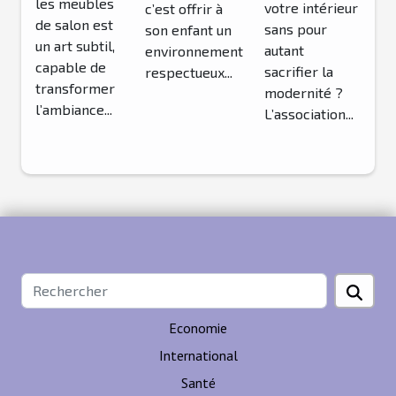
dans un
bébé?
les meubles
votre intérieur
c’est offrir à
de salon est
intérieur
sans pour
son enfant un
un art subtil,
autant
moderne ?
environnement
capable de
sacrifier la
respectueux...
transformer
modernité ?
l’ambiance...
L’association...
Economie
International
Santé