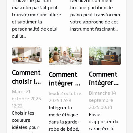
style ?
Trouver le parfum
piano
Découvrir comment
masculin parfait peut
lire une partition de
transformer une allure
piano peut transformer
et sublimer la
votre approche de cet
personnalité de celui
instrument fascinant....
qui le...
Comment
Comment
Comment
choisir les
intégrer
intégrer la
couleurs
des objets
mode
Mardi 21
Dimanche 14
Jeudi 2 octobre
parfaites
octobre 2025
de
éthique
septembre
2025 12:58
pour vos
12:22
décoration
2025 00:34
dans la
Intégrer la
Choisir les
meubles
Envie
mode éthique
vintage
garde-robe
couleurs
d’apporter du
dans la garde-
de salon ?
américains
de votre
idéales pour
caractère à
robe de bébé,